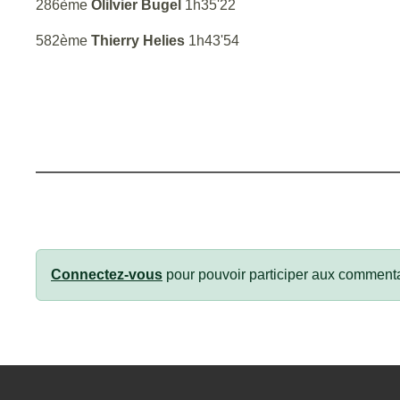
286ème
Olilvier Bugel
1h35'22
582ème
Thierry Helies
1h43'54
Connectez-vous
pour pouvoir participer aux commenta