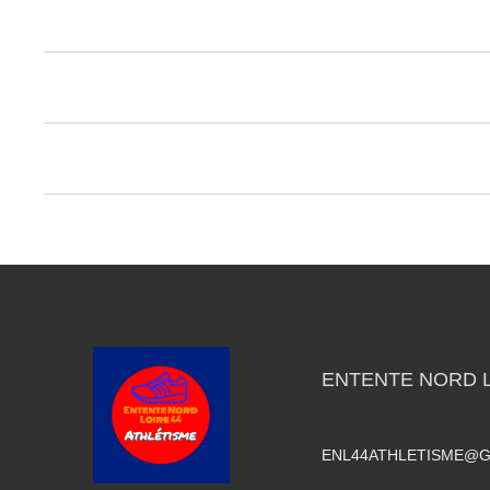
ENTENTE NORD L
ENL44ATHLETISME@G