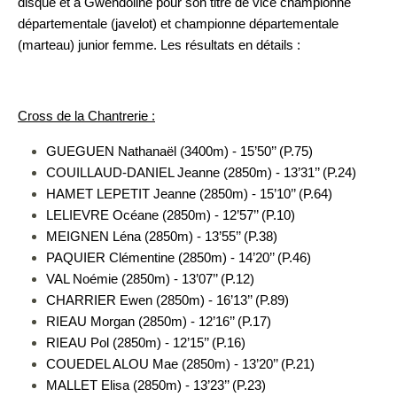
disque et à Gwendoline pour son titre de vice championne
départementale (javelot) et championne départementale
(marteau) junior femme. Les résultats en détails :
Cross de la Chantrerie :
GUEGUEN Nathanaël (3400m) - 15’50’’ (P.75)
COUILLAUD-DANIEL Jeanne (2850m) - 13’31’’ (P.24)
HAMET LEPETIT Jeanne (2850m) - 15’10’’ (P.64)
LELIEVRE Océane (2850m) - 12’57’’ (P.10)
MEIGNEN Léna (2850m) - 13’55’’ (P.38)
PAQUIER Clémentine (2850m) - 14’20’’ (P.46)
VAL Noémie (2850m) - 13’07’’ (P.12)
CHARRIER Ewen (2850m) - 16’13’’ (P.89)
RIEAU Morgan (2850m) - 12’16’’ (P.17)
RIEAU Pol (2850m) - 12’15’’ (P.16)
COUEDEL ALOU Mae (2850m) - 13’20’’ (P.21)
MALLET Elisa (2850m) - 13’23’’ (P.23)