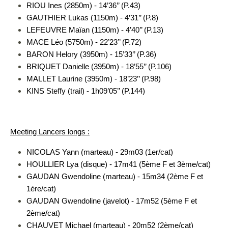
RIOU Ines (2850m) - 14’36’’ (P.43)
GAUTHIER Lukas (1150m) - 4’31’’ (P.8)
LEFEUVRE Maïan (1150m) - 4’40’’ (P.13)
MACE Léo (5750m) - 22’23’’ (P.72)
BARON Helory (3950m) - 15’33’’ (P.36)
BRIQUET Danielle (3950m) - 18’55’’ (P.106)
MALLET Laurine (3950m) - 18’23’’ (P.98)
KINS Steffy (trail) - 1h09’05’’ (P.144)
Meeting Lancers longs :
NICOLAS Yann (marteau) - 29m03 (1er/cat)
HOULLIER Lya (disque) - 17m41 (5ème F et 3ème/cat)
GAUDAN Gwendoline (marteau) - 15m34 (2ème F et
1ère/cat)
GAUDAN Gwendoline (javelot) - 17m52 (5ème F et
2ème/cat)
CHAUVET Michael (marteau) - 20m52 (2ème/cat)