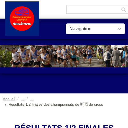
Panneau de gestion des cookies
Accueil
Résultats 1/2 finales des championnats de 🇫🇷 de cross
RÉSULTATS 1/2 FINALES